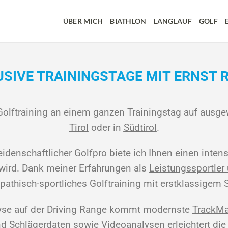
ÜBER MICH
BIATHLON
LANGLAUF
GOLF
USIVE TRAININGSTAGE MIT ERNST R
olftraining an einem ganzen Trainingstag auf ausge
Tirol
oder in
Südtirol
.
denschaftlicher Golfpro biete ich Ihnen einen intensi
 wird. Dank meiner Erfahrungen als
Leistungssportler 
pathisch-sportliches Golftraining mit erstklassigem S
alyse auf der Driving Range kommt modernste
TrackMa
nd Schlägerdaten sowie Videoanalysen erleichtert die