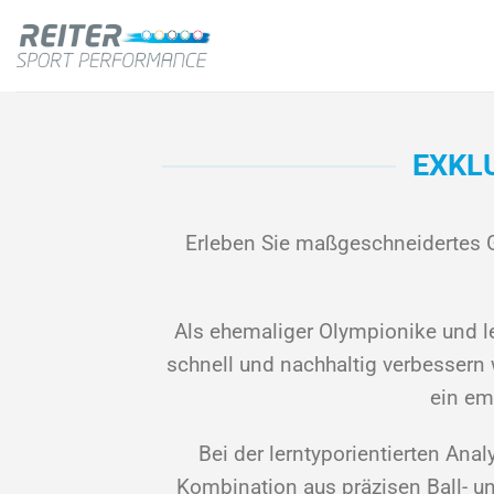
Zum
Inhalt
springen
EXKL
Erleben Sie maßgeschneidertes G
Als ehemaliger Olympionike und lei
schnell und nachhaltig verbessern
ein em
Bei der lerntyporientierten An
Kombination aus präzisen Ball- u