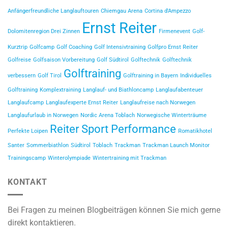
Anfängerfreundliche Langlauftouren
Chiemgau Arena
Cortina d'Ampezzo
Ernst Reiter
Dolomitenregion Drei Zinnen
Firmenevent
Golf-
Kurztrip
Golfcamp
Golf Coaching
Golf Intensivtraining
Golfpro Ernst Reiter
Golfreise
Golfsaison Vorbereitung
Golf Südtirol
Golftechnik
Golftechnik
Golftraining
verbessern
Golf Tirol
Golftraining in Bayern
Individuelles
Golftraining
Komplextraining
Langlauf- und Biathloncamp
Langlaufabenteuer
Langlaufcamp
Langlaufexperte Ernst Reiter
Langlaufreise nach Norwegen
Langlaufurlaub in Norwegen
Nordic Arena Toblach
Norwegische Winterträume
Reiter Sport Performance
Perfekte Loipen
Romatikhotel
Santer
Sommerbiathlon
Südtirol
Toblach
Trackman
Trackman Launch Monitor
Trainingscamp
Winterolympiade
Wintertraining mit Trackman
KONTAKT
Bei Fragen zu meinen Blogbeiträgen können Sie mich gerne
direkt kontaktieren.