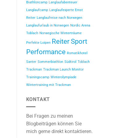
Biathloncamp
Langlaufabenteuer
Langlaufcamp
Langlaufexperte Ernst
Reiter
Langlaufreise nach Norwegen
Langlaufurlaub in Norwegen
Nordic Arena
Toblach
Norwegische Winterträume
Reiter Sport
Perfekte Loipen
Performance
Romatikhotel
Santer
Sommerbiathlon
Südtirol
Toblach
Trackman
Trackman Launch Monitor
Trainingscamp
Winterolympiade
Wintertraining mit Trackman
KONTAKT
Bei Fragen zu meinen
Blogbeiträgen können Sie
mich gerne direkt kontaktieren.