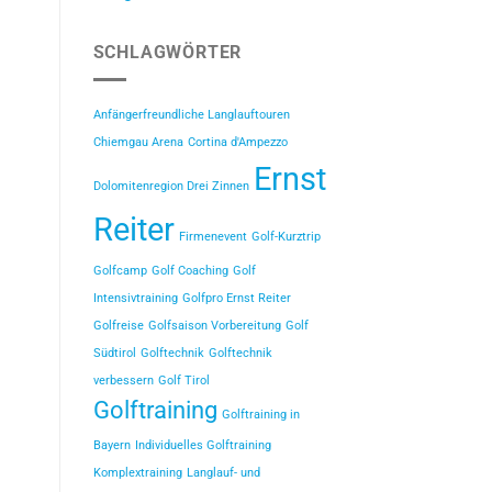
SCHLAGWÖRTER
Anfängerfreundliche Langlauftouren
Chiemgau Arena
Cortina d'Ampezzo
Ernst
Dolomitenregion Drei Zinnen
Reiter
Firmenevent
Golf-Kurztrip
Golfcamp
Golf Coaching
Golf
Intensivtraining
Golfpro Ernst Reiter
Golfreise
Golfsaison Vorbereitung
Golf
Südtirol
Golftechnik
Golftechnik
verbessern
Golf Tirol
Golftraining
Golftraining in
Bayern
Individuelles Golftraining
Komplextraining
Langlauf- und