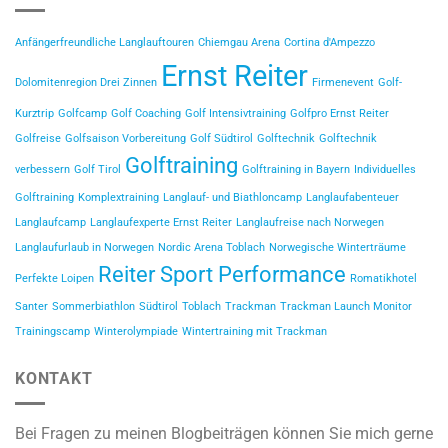
Anfängerfreundliche Langlauftouren
Chiemgau Arena
Cortina d'Ampezzo
Ernst Reiter
Dolomitenregion Drei Zinnen
Firmenevent
Golf-
Kurztrip
Golfcamp
Golf Coaching
Golf Intensivtraining
Golfpro Ernst Reiter
Golfreise
Golfsaison Vorbereitung
Golf Südtirol
Golftechnik
Golftechnik
Golftraining
verbessern
Golf Tirol
Golftraining in Bayern
Individuelles
Golftraining
Komplextraining
Langlauf- und Biathloncamp
Langlaufabenteuer
Langlaufcamp
Langlaufexperte Ernst Reiter
Langlaufreise nach Norwegen
Langlaufurlaub in Norwegen
Nordic Arena Toblach
Norwegische Winterträume
Reiter Sport Performance
Perfekte Loipen
Romatikhotel
Santer
Sommerbiathlon
Südtirol
Toblach
Trackman
Trackman Launch Monitor
Trainingscamp
Winterolympiade
Wintertraining mit Trackman
KONTAKT
Bei Fragen zu meinen Blogbeiträgen können Sie mich gerne